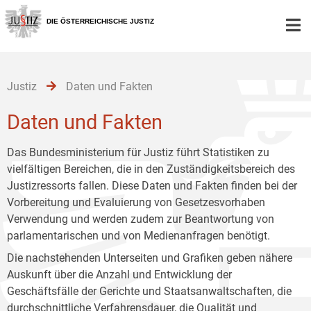
Zur
Zum
Zum
Hauptnavigation
Inhalt
Untermenü
DIE ÖSTERREICHISCHE JUSTIZ
[1]
[2]
[3]
Justiz
Daten und Fakten
Daten und Fakten
Das Bundesministerium für Justiz führt Statistiken zu
vielfältigen Bereichen, die in den Zuständigkeitsbereich des
Justizressorts fallen. Diese Daten und Fakten finden bei der
Vorbereitung und Evaluierung von Gesetzesvorhaben
Verwendung und werden zudem zur Beantwortung von
parlamentarischen und von Medienanfragen benötigt.
Die nachstehenden Unterseiten und Grafiken geben nähere
Auskunft über die Anzahl und Entwicklung der
Geschäftsfälle der Gerichte und Staatsanwaltschaften, die
durchschnittliche Verfahrensdauer, die Qualität und