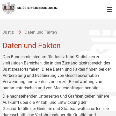
Zur
Zum
Zum
Hauptnavigation
Inhalt
Untermenü
DIE ÖSTERREICHISCHE JUSTIZ
[1]
[2]
[3]
Justiz
Daten und Fakten
Daten und Fakten
Das Bundesministerium für Justiz führt Statistiken zu
vielfältigen Bereichen, die in den Zuständigkeitsbereich des
Justizressorts fallen. Diese Daten und Fakten finden bei der
Vorbereitung und Evaluierung von Gesetzesvorhaben
Verwendung und werden zudem zur Beantwortung von
parlamentarischen und von Medienanfragen benötigt.
Die nachstehenden Unterseiten und Grafiken geben nähere
Auskunft über die Anzahl und Entwicklung der
Geschäftsfälle der Gerichte und Staatsanwaltschaften, die
durchschnittliche Verfahrensdauer, die Qualität und