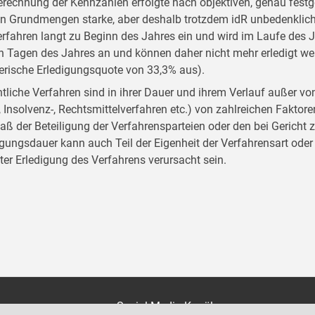
erechnung der Kennzahlen erfolgte nach objektiven, genau festgel
en Grundmengen starke, aber deshalb trotzdem idR unbedenklich
erfahren langt zu Beginn des Jahres ein und wird im Laufe des Ja
en Tagen des Jahres an und können daher nicht mehr erledigt werd
erische Erledigungsquote von 33,3% aus).
tliche Verfahren sind in ihrer Dauer und ihrem Verlauf außer von d
-, Insolvenz-, Rechtsmittelverfahren etc.) von zahlreichen Faktor
ß der Beteiligung der Verfahrensparteien oder den bei Gericht 
igungsdauer kann auch Teil der Eigenheit der Verfahrensart oder
gter Erledigung des Verfahrens verursacht sein.
on
Social Media Kanäle