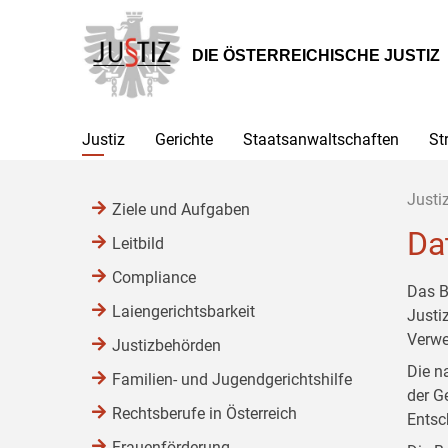
Zur
Zum
Zum
Hauptnavigation
Inhalt
Untermenü
[1]
[2]
[3]
DIE ÖSTERREICHISCHE JUSTIZ
Justiz
Gerichte
Staatsanwaltschaften
St
Justi
Ziele und Aufgaben
Da
Leitbild
Compliance
Das B
Laiengerichtsbarkeit
Justi
Verwe
Justizbehörden
Die n
Familien- und Jugendgerichtshilfe
der G
Rechtsberufe in Österreich
Entsc
Frauenförderung