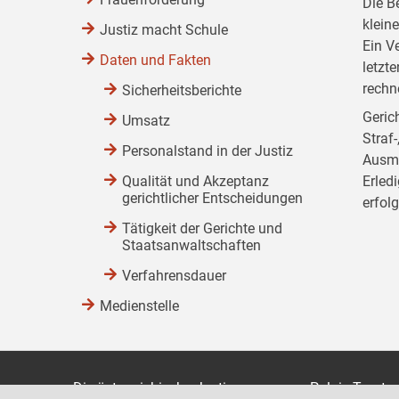
Die B
klein
Justiz macht Schule
Ein V
Daten und Fakten
letzt
rechn
Sicherheitsberichte
Gerich
Umsatz
Straf
Personalstand in der Justiz
Ausma
Qualität und Akzeptanz
Erled
gerichtlicher Entscheidungen
erfol
Tätigkeit der Gerichte und
Staatsanwaltschaften
Verfahrensdauer
Medienstelle
Die österreichische Justiz
Palais Trauts