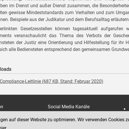
ben im Dienst und außer Dienst zusammen, die Besonderheiten 
lten gewisse Mindeststandards zum Verhalten und zum Umgang,
nen. Beispiele aus der Judikatur und dem Berufsalltag erläute
erlinkten Gesetzesstellen können tagesaktuell aufgerufen
ments veranschaulicht das Thema des Verbots der Geschen
nsteten der Justiz eine Orientierung und Hilfestellung für ihr H
sich alle Bediensteten entsprechend den gemeinsamen Grundwer
loads
Compliance-Leitlinie (687 KB, Stand: Februar 2020)
on
Social Media Kanäle
der Justiz und des BMJ
e 7
ngen auf dieser Website zu optimieren. Wir verwenden Cookies z
hier
.