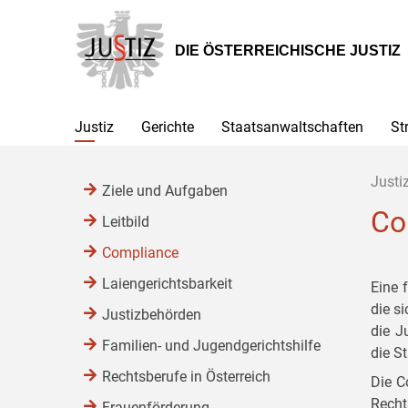
Zur
Zum
Zum
Hauptnavigation
Inhalt
Untermenü
[1]
[2]
[3]
DIE ÖSTERREICHISCHE JUSTIZ
Justiz
Gerichte
Staatsanwaltschaften
St
Justi
Ziele und Aufgaben
Co
Leitbild
Compliance
Laiengerichtsbarkeit
Eine 
die s
Justizbehörden
die J
Familien- und Jugendgerichtshilfe
die S
Rechtsberufe in Österreich
Die C
Recht
Frauenförderung