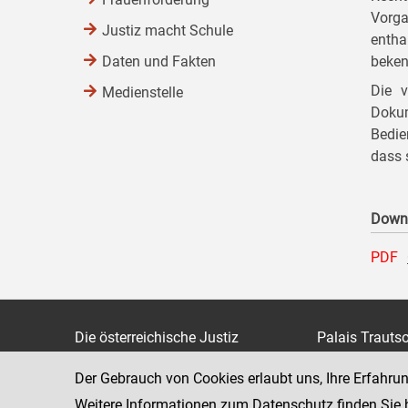
Vorga
Justiz macht Schule
entha
Daten und Fakten
beken
Die v
Medienstelle
Doku
Bedie
dass 
Down
PDF
Die österreichische Justiz
Palais Trauts
Museumstraß
Bundesministerium für Justiz
Der Gebrauch von Cookies erlaubt uns, Ihre Erfahru
1070 Wien
justiz.gv.at
Weitere Informationen zum Datenschutz finden Sie