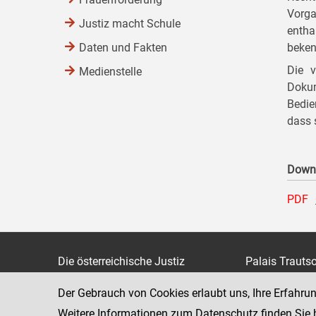
Vorga
Justiz macht Schule
entha
Daten und Fakten
beken
Die v
Medienstelle
Doku
Bedie
dass 
Down
PDF
Die österreichische Justiz
Palais Trauts
Museumstraß
Bundesministerium für Justiz
Der Gebrauch von Cookies erlaubt uns, Ihre Erfahru
1070 Wien
justiz.gv.at
Weitere Informationen zum Datenschutz finden Sie