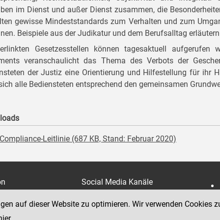
ben im Dienst und außer Dienst zusammen, die Besonderheiten 
lten gewisse Mindeststandards zum Verhalten und zum Umgang,
nen. Beispiele aus der Judikatur und dem Berufsalltag erläute
erlinkten Gesetzesstellen können tagesaktuell aufgerufen
ments veranschaulicht das Thema des Verbots der Geschen
nsteten der Justiz eine Orientierung und Hilfestellung für ihr H
sich alle Bediensteten entsprechend den gemeinsamen Grundwer
loads
Compliance-Leitlinie (687 KB, Stand: Februar 2020)
on
Social Media Kanäle
der Justiz und des BMJ
e 7
ngen auf dieser Website zu optimieren. Wir verwenden Cookies z
hier
.