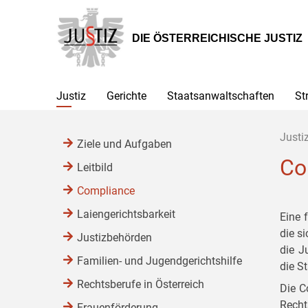
Zur
Zum
Zum
Hauptnavigation
Inhalt
Untermenü
[1]
[2]
[3]
DIE ÖSTERREICHISCHE JUSTIZ
Justiz
Gerichte
Staatsanwaltschaften
St
Justi
Ziele und Aufgaben
Co
Leitbild
Compliance
Laiengerichtsbarkeit
Eine 
die s
Justizbehörden
die J
Familien- und Jugendgerichtshilfe
die S
Rechtsberufe in Österreich
Die C
Recht
Frauenförderung