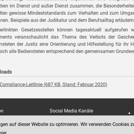
ben im Dienst und außer Dienst zusammen, die Besonderheiten 
lten gewisse Mindeststandards zum Verhalten und zum Umgang,
nen. Beispiele aus der Judikatur und dem Berufsalltag erläute
erlinkten Gesetzesstellen können tagesaktuell aufgerufen
ments veranschaulicht das Thema des Verbots der Geschen
nsteten der Justiz eine Orientierung und Hilfestellung für ihr H
sich alle Bediensteten entsprechend den gemeinsamen Grundwer
loads
Compliance-Leitlinie (687 KB, Stand: Februar 2020)
on
Social Media Kanäle
der Justiz und des BMJ
e 7
ngen auf dieser Website zu optimieren. Wir verwenden Cookies z
hier
.