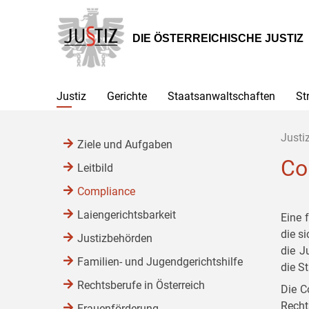
Zur
Zum
Zum
Hauptnavigation
Inhalt
Untermenü
[1]
[2]
[3]
DIE ÖSTERREICHISCHE JUSTIZ
Justiz
Gerichte
Staatsanwaltschaften
St
Justi
Ziele und Aufgaben
Co
Leitbild
Compliance
Laiengerichtsbarkeit
Eine 
die s
Justizbehörden
die J
Familien- und Jugendgerichtshilfe
die S
Rechtsberufe in Österreich
Die C
Recht
Frauenförderung