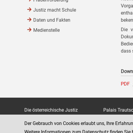
Vorga
Justiz macht Schule
entha
Daten und Fakten
beken
Die v
Medienstelle
Doku
Bedie
dass 
Down
PDF
Die österreichische Justiz
Palais Trauts
Museumstraß
Bundesministerium für Justiz
Der Gebrauch von Cookies erlaubt uns, Ihre Erfahru
1070 Wien
justiz.gv.at
Weitere Informationen zum Datenschutz finden Sie