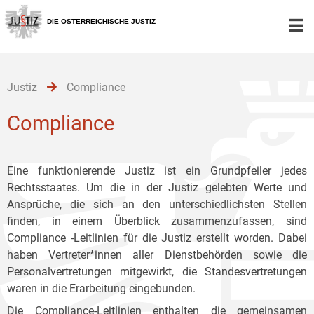
Zur
Zum
Zum
Hauptnavigation
Inhalt
Untermenü
DIE ÖSTERREICHISCHE JUSTIZ
[1]
[2]
[3]
Justiz
Compliance
Compliance
Eine funktionierende Justiz ist ein Grundpfeiler jedes
Rechtsstaates. Um die in der Justiz gelebten Werte und
Ansprüche, die sich an den unterschiedlichsten Stellen
finden, in einem Überblick zusammenzufassen, sind
Compliance -Leitlinien für die Justiz erstellt worden. Dabei
haben Vertreter*innen aller Dienstbehörden sowie die
Personalvertretungen mitgewirkt, die Standesvertretungen
waren in die Erarbeitung eingebunden.
Die Compliance-Leitlinien enthalten die gemeinsamen