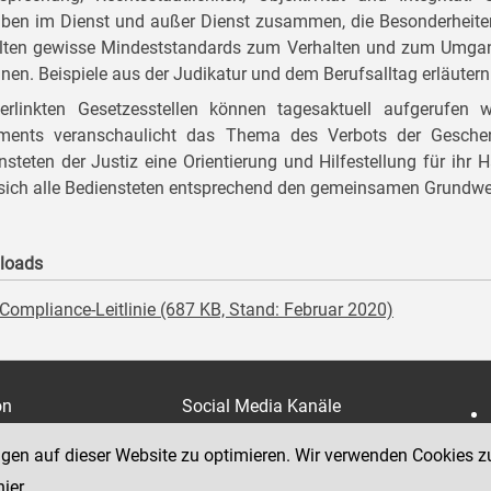
ben im Dienst und außer Dienst zusammen, die Besonderheiten 
lten gewisse Mindeststandards zum Verhalten und zum Umgang,
nen. Beispiele aus der Judikatur und dem Berufsalltag erläute
erlinkten Gesetzesstellen können tagesaktuell aufgerufen
ments veranschaulicht das Thema des Verbots der Geschen
nsteten der Justiz eine Orientierung und Hilfestellung für ihr H
sich alle Bediensteten entsprechend den gemeinsamen Grundwer
loads
Compliance-Leitlinie (687 KB, Stand: Februar 2020)
on
Social Media Kanäle
der Justiz und des BMJ
e 7
ngen auf dieser Website zu optimieren. Wir verwenden Cookies z
hier
.