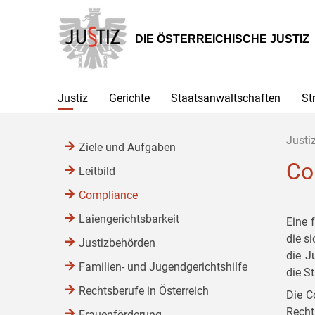
Zur
Zum
Zum
Hauptnavigation
Inhalt
Untermenü
[1]
[2]
[3]
DIE ÖSTERREICHISCHE JUSTIZ
Justiz
Gerichte
Staatsanwaltschaften
St
Justi
Ziele und Aufgaben
Co
Leitbild
Compliance
Laiengerichtsbarkeit
Eine 
die s
Justizbehörden
die J
Familien- und Jugendgerichtshilfe
die S
Rechtsberufe in Österreich
Die C
Recht
Frauenförderung