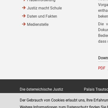
Vorga
Justiz macht Schule
entha
Daten und Fakten
beken
Die v
Medienstelle
Doku
Bedie
dass 
Down
PDF
Die österreichische Justiz
Palais Trauts
Museumstraß
Bundesministerium für Justiz
Der Gebrauch von Cookies erlaubt uns, Ihre Erfahru
1070 Wien
justiz.gv.at
Weitere Informationen zum Datenschutz finden Sie