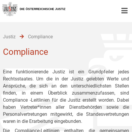
Zur
Zum
Zum
Hauptnavigation
Inhalt
Untermenü
DIE ÖSTERREICHISCHE JUSTIZ
[1]
[2]
[3]
Justiz
Compliance
Compliance
Eine funktionierende Justiz ist ein Grundpfeiler jedes
Rechtsstaates. Um die in der Justiz gelebten Werte und
Ansprüche, die sich an den unterschiedlichsten Stellen
finden, in einem Überblick zusammenzufassen, sind
Compliance -Leitlinien für die Justiz erstellt worden. Dabei
haben Vertreter*innen aller Dienstbehörden sowie die
Personalvertretungen mitgewirkt, die Standesvertretungen
waren in die Erarbeitung eingebunden.
Die Compliance-Leitlinien enthalten die gemeinsamen