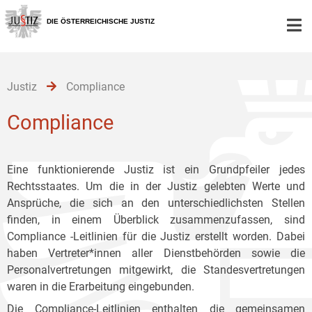
Zur
Zum
Zum
Hauptnavigation
Inhalt
Untermenü
DIE ÖSTERREICHISCHE JUSTIZ
[1]
[2]
[3]
Justiz
Compliance
Compliance
Eine funktionierende Justiz ist ein Grundpfeiler jedes
Rechtsstaates. Um die in der Justiz gelebten Werte und
Ansprüche, die sich an den unterschiedlichsten Stellen
finden, in einem Überblick zusammenzufassen, sind
Compliance -Leitlinien für die Justiz erstellt worden. Dabei
haben Vertreter*innen aller Dienstbehörden sowie die
Personalvertretungen mitgewirkt, die Standesvertretungen
waren in die Erarbeitung eingebunden.
Die Compliance-Leitlinien enthalten die gemeinsamen