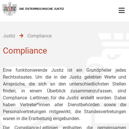
Zur
Zum
Zum
Hauptnavigation
Inhalt
Untermenü
DIE ÖSTERREICHISCHE JUSTIZ
[1]
[2]
[3]
Justiz
Compliance
Compliance
Eine funktionierende Justiz ist ein Grundpfeiler jedes
Rechtsstaates. Um die in der Justiz gelebten Werte und
Ansprüche, die sich an den unterschiedlichsten Stellen
finden, in einem Überblick zusammenzufassen, sind
Compliance -Leitlinien für die Justiz erstellt worden. Dabei
haben Vertreter*innen aller Dienstbehörden sowie die
Personalvertretungen mitgewirkt, die Standesvertretungen
waren in die Erarbeitung eingebunden.
Die Compliance-Leitlinien enthalten die gemeinsamen