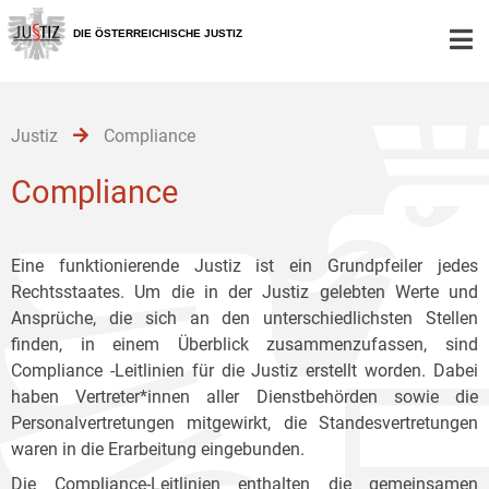
Zur
Zum
Zum
Hauptnavigation
Inhalt
Untermenü
DIE ÖSTERREICHISCHE JUSTIZ
[1]
[2]
[3]
Justiz
Compliance
Compliance
Eine funktionierende Justiz ist ein Grundpfeiler jedes
Rechtsstaates. Um die in der Justiz gelebten Werte und
Ansprüche, die sich an den unterschiedlichsten Stellen
finden, in einem Überblick zusammenzufassen, sind
Compliance -Leitlinien für die Justiz erstellt worden. Dabei
haben Vertreter*innen aller Dienstbehörden sowie die
Personalvertretungen mitgewirkt, die Standesvertretungen
waren in die Erarbeitung eingebunden.
Die Compliance-Leitlinien enthalten die gemeinsamen