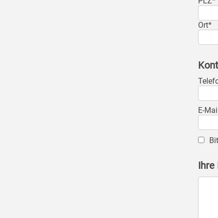
PLZ*
Ort*
Kont
Telef
E-Mai
Bi
Ihre