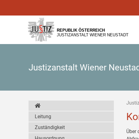
Zur
Zum
Zum
Hauptnavigation
Inhalt
Untermenü
[1]
[2]
[3]
REPUBLIK ÖSTERREICH
JUSTIZANSTALT WIENER NEUSTADT
Justizanstalt Wiener Neusta
Justi
Ko
Leitung
Zuständigkeit
Über 
Hausordnung
Abfra