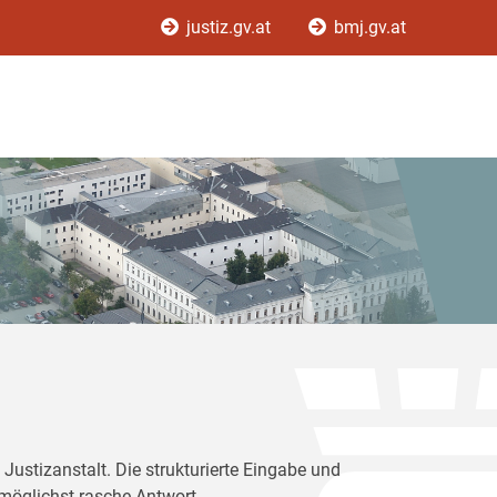
justiz.gv.at
bmj.gv.at
Justizanstalt. Die strukturierte Eingabe und
 möglichst rasche Antwort.