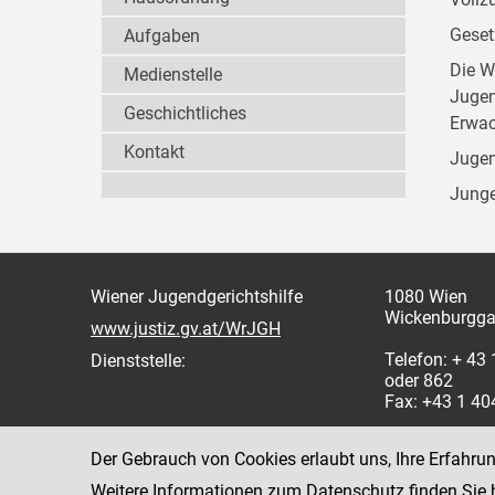
Geset
Aufgaben
Die W
Medienstelle
Jugen
Geschichtliches
Erwac
Kontakt
Jugen
Junge
Wiener Jugendgerichtshilfe
1080 Wien
Wickenburgga
www.justiz.gv.at/WrJGH
Telefon: + 43
Dienststelle:
oder 862
Fax: +43 1 4
Der Gebrauch von Cookies erlaubt uns, Ihre Erfahru
Weitere Informationen zum Datenschutz finden Sie