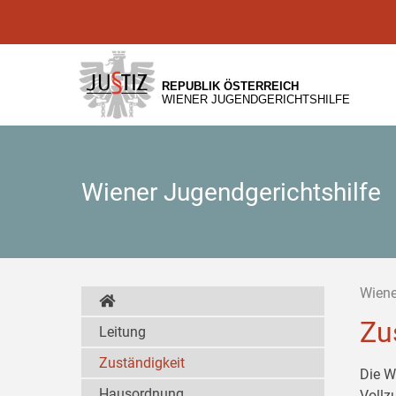
Zur
Zum
Zum
Hauptnavigation
Inhalt
Untermenü
[1]
[2]
[3]
REPUBLIK ÖSTERREICH
WIENER JUGENDGERICHTSHILFE
Wiener Jugendgerichtshilfe
Wiene
Zu
Leitung
Zuständigkeit
Die W
Hausordnung
Vollz