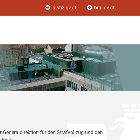
justiz.gv.at
bmj.gv.at
r Generaldirektion für den Strafvollzug und den
Justiz.