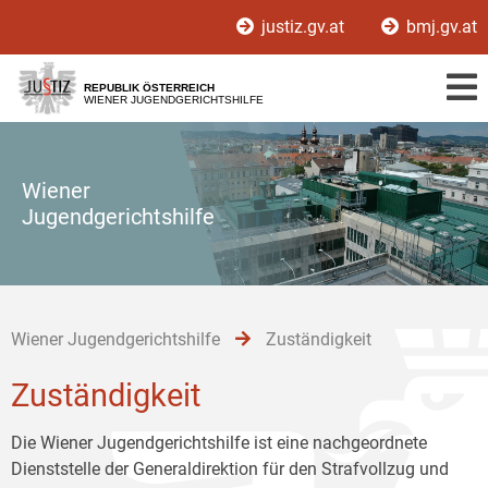
Zur
Zum
Zum
justiz.gv.at
bmj.gv.at
Hauptnavigation
Inhalt
Untermenü
[1]
[2]
[3]
REPUBLIK ÖSTERREICH
WIENER JUGENDGERICHTSHILFE
Wiener
Jugendgerichtshilfe
Wiener Jugendgerichtshilfe
Zuständigkeit
Zuständigkeit
Die Wiener Jugendgerichtshilfe ist eine nachgeordnete
Dienststelle der Generaldirektion für den Strafvollzug und