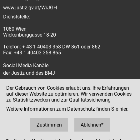
www.justiz.gv.at/WrJGH
Dienststelle:
1080 Wien
Wickenburggasse 18-20
Telefon: + 43 1 40403 358 DW 861 oder 862
Fax: +43 1 40403 358 865
Social Media Kanäle
der Justiz und des BMJ
Der Gebrauch von Cookies erlaubt uns, Ihre Erfahrungen
auf dieser Website zu optimieren. Wir verwenden Cookies
zu Statistikzwecken und zur Qualitätssicherung
Impressum
Weitere Informationen zum Datenschutz finden Sie
hier
.
Datenschutz
Barrierefreiheit
Zustimmen
Ablehnen*
Hinweisgeber:innenplattform (für Mitarbeiter:innen)