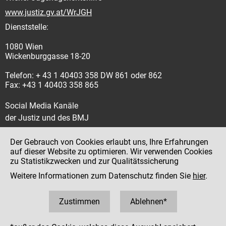
www.justiz.gv.at/WrJGH
Dienststelle:
1080 Wien
Wickenburggasse 18-20
Telefon: + 43 1 40403 358 DW 861 oder 862
Fax: +43 1 40403 358 865
Social Media Kanäle
der Justiz und des BMJ
Der Gebrauch von Cookies erlaubt uns, Ihre Erfahrungen
auf dieser Website zu optimieren. Wir verwenden Cookies
zu Statistikzwecken und zur Qualitätssicherung
Impressum
Weitere Informationen zum Datenschutz finden Sie
hier
.
Datenschutz
Barrierefreiheit
Zustimmen
Ablehnen*
Hinweisgeber:innenplattform (für Mitarbeiter:innen)