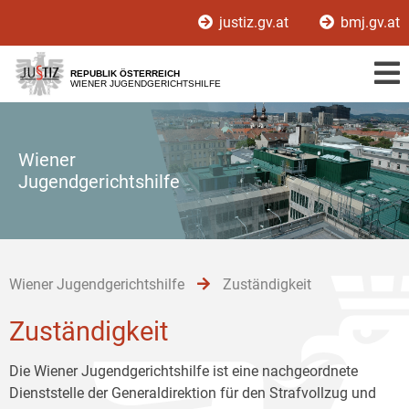
Zur
Zum
Zum
justiz.gv.at
bmj.gv.at
Hauptnavigation
Inhalt
Untermenü
[1]
[2]
[3]
REPUBLIK ÖSTERREICH
WIENER JUGENDGERICHTSHILFE
Wiener
Jugendgerichtshilfe
Wiener Jugendgerichtshilfe
Zuständigkeit
Zuständigkeit
Die Wiener Jugendgerichtshilfe ist eine nachgeordnete
Dienststelle der Generaldirektion für den Strafvollzug und