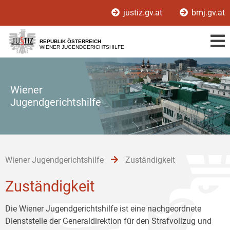
Zur
Zum
Zum
justiz.gv.at
bmj.gv.at
Hauptnavigation
Inhalt
Untermenü
[1]
[2]
[3]
REPUBLIK ÖSTERREICH
WIENER JUGENDGERICHTSHILFE
Wiener
Jugendgerichtshilfe
Wiener Jugendgerichtshilfe
Zuständigkeit
Zuständigkeit
Die Wiener Jugendgerichtshilfe ist eine nachgeordnete
Dienststelle der Generaldirektion für den Strafvollzug und