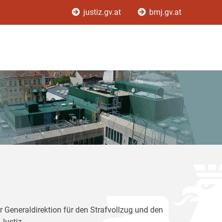
justiz.gv.at
bmj.gv.at
r Generaldirektion für den Strafvollzug und den
Justiz.