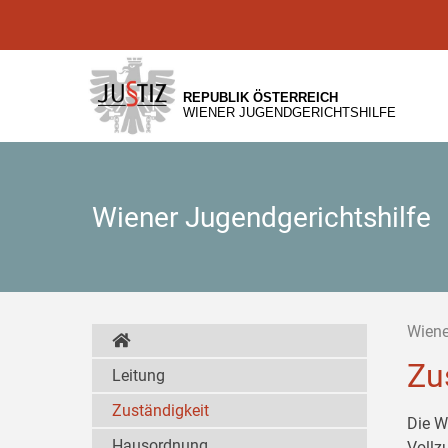
Zur
Zum
Zum
Hauptnavigation
Inhalt
Untermenü
[1]
[2]
[3]
REPUBLIK ÖSTERREICH
WIENER JUGENDGERICHTSHILFE
Wiener Jugendgerichtshilfe
Wiene
Zu
Leitung
Zuständigkeit
Die W
Hausordnung
Vollz