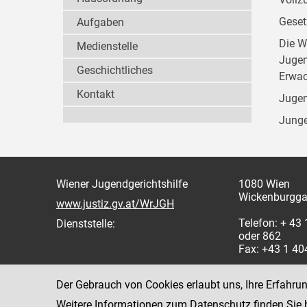
Geset
Aufgaben
Die W
Medienstelle
Jugen
Geschichtliches
Erwac
Kontakt
Jugen
Junge
Wiener Jugendgerichtshilfe
1080 Wien
Wickenburgga
www.justiz.gv.at/WrJGH
Telefon: + 43
Dienststelle:
oder 862
Fax: +43 1 4
Der Gebrauch von Cookies erlaubt uns, Ihre Erfahru
Weitere Informationen zum Datenschutz finden Sie