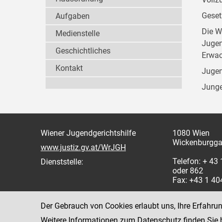
Geset
Aufgaben
Die W
Medienstelle
Jugen
Geschichtliches
Erwac
Kontakt
Jugen
Junge
Wiener Jugendgerichtshilfe
1080 Wien
Wickenburgga
www.justiz.gv.at/WrJGH
Telefon: + 43
Dienststelle:
oder 862
Fax: +43 1 4
Der Gebrauch von Cookies erlaubt uns, Ihre Erfahru
Weitere Informationen zum Datenschutz finden Sie