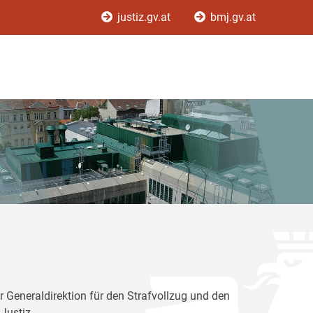
justiz.gv.at
bmj.gv.at
r Generaldirektion für den Strafvollzug und den
Justiz.