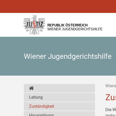
Zur
Zum
Zum
Hauptnavigation
Inhalt
Untermenü
[1]
[2]
[3]
REPUBLIK ÖSTERREICH
WIENER JUGENDGERICHTSHILFE
Wiener Jugendgerichtshilfe
Wiene
Zu
Leitung
Zuständigkeit
Die W
Hausordnung
Vollz