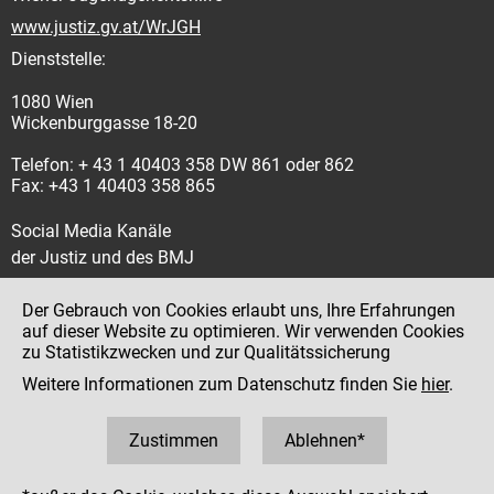
www.justiz.gv.at/WrJGH
Dienststelle:
1080 Wien
Wickenburggasse 18-20
Telefon: + 43 1 40403 358 DW 861 oder 862
Fax: +43 1 40403 358 865
Social Media Kanäle
der Justiz und des BMJ
Der Gebrauch von Cookies erlaubt uns, Ihre Erfahrungen
auf dieser Website zu optimieren. Wir verwenden Cookies
zu Statistikzwecken und zur Qualitätssicherung
Impressum
Weitere Informationen zum Datenschutz finden Sie
hier
.
Datenschutz
Barrierefreiheit
Zustimmen
Ablehnen*
Hinweisgeber:innenplattform (für Mitarbeiter:innen)