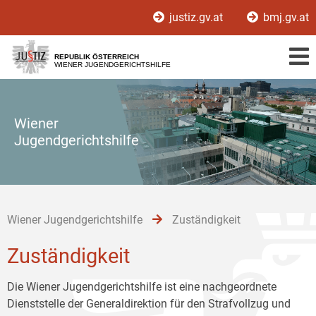
Zur
Zum
Zum
justiz.gv.at
bmj.gv.at
Hauptnavigation
Inhalt
Untermenü
[1]
[2]
[3]
REPUBLIK ÖSTERREICH
WIENER JUGENDGERICHTSHILFE
Wiener
Jugendgerichtshilfe
Wiener Jugendgerichtshilfe
Zuständigkeit
Zuständigkeit
Die Wiener Jugendgerichtshilfe ist eine nachgeordnete
Dienststelle der Generaldirektion für den Strafvollzug und