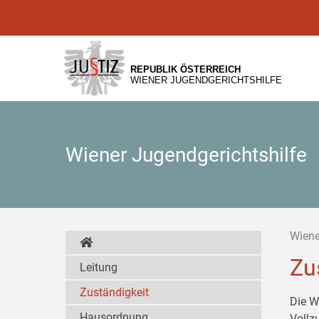
Zur
Zum
Zum
Hauptnavigation
Inhalt
Untermenü
[1]
[2]
[3]
REPUBLIK ÖSTERREICH
WIENER JUGENDGERICHTSHILFE
Wiener Jugendgerichtshilfe
Wiene
Zu
Leitung
Zuständigkeit
Die W
Hausordnung
Vollz