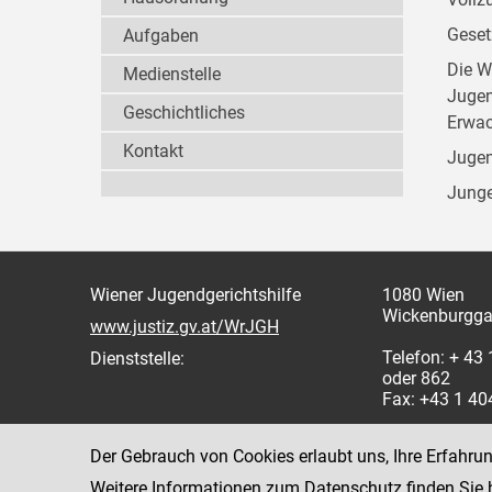
Geset
Aufgaben
Die W
Medienstelle
Jugen
Geschichtliches
Erwac
Kontakt
Jugen
Junge
Wiener Jugendgerichtshilfe
1080 Wien
Wickenburgga
www.justiz.gv.at/WrJGH
Telefon: + 43
Dienststelle:
oder 862
Fax: +43 1 4
Der Gebrauch von Cookies erlaubt uns, Ihre Erfahru
Weitere Informationen zum Datenschutz finden Sie