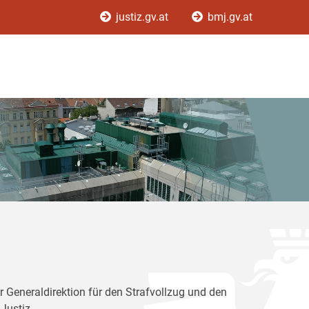
justiz.gv.at
bmj.gv.at
r Generaldirektion für den Strafvollzug und den
Justiz.