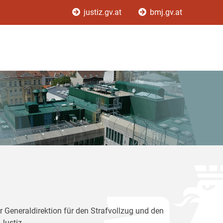
justiz.gv.at
bmj.gv.at
r Generaldirektion für den Strafvollzug und den
Justiz.