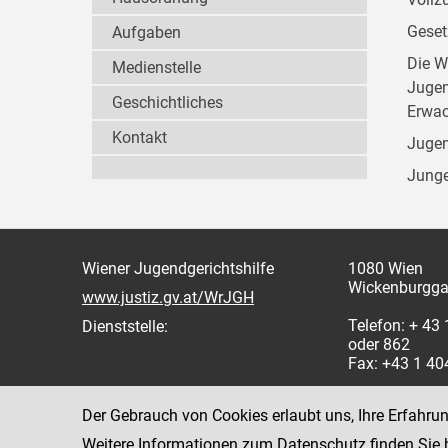
Geset
Aufgaben
Die W
Medienstelle
Jugen
Geschichtliches
Erwac
Kontakt
Jugen
Junge
Wiener Jugendgerichtshilfe
1080 Wien
Wickenburgga
www.justiz.gv.at/WrJGH
Telefon: + 43
Dienststelle:
oder 862
Fax: +43 1 4
Der Gebrauch von Cookies erlaubt uns, Ihre Erfahru
Weitere Informationen zum Datenschutz finden Sie