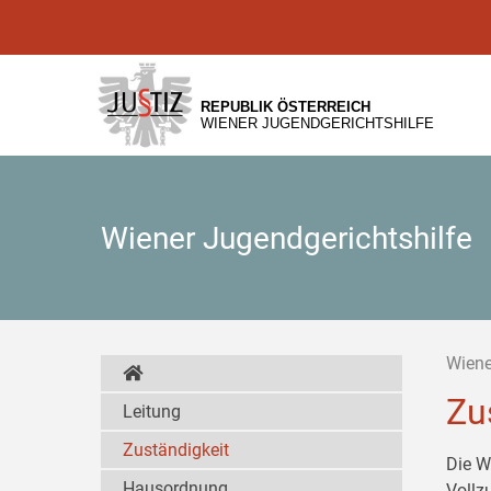
Zur
Zum
Zum
Hauptnavigation
Inhalt
Untermenü
[1]
[2]
[3]
REPUBLIK ÖSTERREICH
WIENER JUGENDGERICHTSHILFE
Wiener Jugendgerichtshilfe
Wiene
Zu
Leitung
Zuständigkeit
Die W
Hausordnung
Vollz