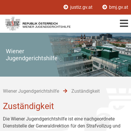
Zur
Zum
Zum
justiz.gv.at
bmj.gv.at
Hauptnavigation
Inhalt
Untermenü
[1]
[2]
[3]
REPUBLIK ÖSTERREICH
WIENER JUGENDGERICHTSHILFE
Wiener
Jugendgerichtshilfe
Wiener Jugendgerichtshilfe
Zuständigkeit
Zuständigkeit
Die Wiener Jugendgerichtshilfe ist eine nachgeordnete
Dienststelle der Generaldirektion für den Strafvollzug und