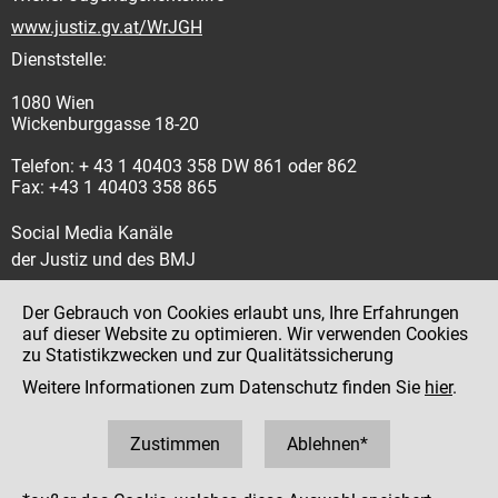
www.justiz.gv.at/WrJGH
Dienststelle:
1080 Wien
Wickenburggasse 18-20
Telefon: + 43 1 40403 358 DW 861 oder 862
Fax: +43 1 40403 358 865
Social Media Kanäle
der Justiz und des BMJ
Der Gebrauch von Cookies erlaubt uns, Ihre Erfahrungen
auf dieser Website zu optimieren. Wir verwenden Cookies
zu Statistikzwecken und zur Qualitätssicherung
Impressum
Weitere Informationen zum Datenschutz finden Sie
hier
.
Datenschutz
Barrierefreiheit
Zustimmen
Ablehnen*
Hinweisgeber:innenplattform (für Mitarbeiter:innen)