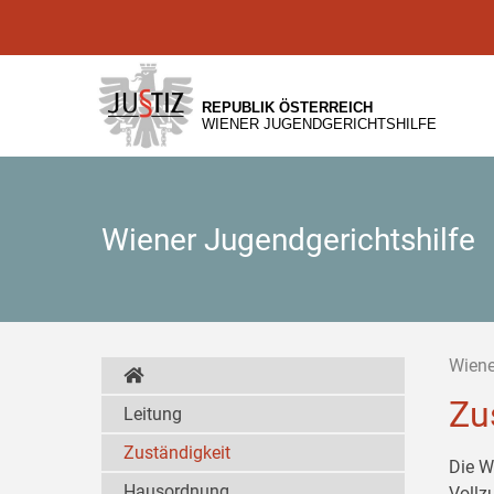
Zur
Zum
Zum
Hauptnavigation
Inhalt
Untermenü
[1]
[2]
[3]
REPUBLIK ÖSTERREICH
WIENER JUGENDGERICHTSHILFE
Wiener Jugendgerichtshilfe
Wiene
Zu
Leitung
Zuständigkeit
Die W
Hausordnung
Vollz