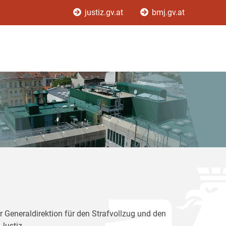
justiz.gv.at
bmj.gv.at
r Generaldirektion für den Strafvollzug und den
Justiz.