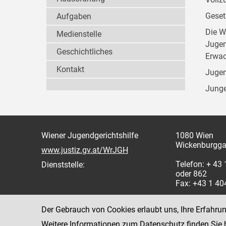
Geset
Aufgaben
Die W
Medienstelle
Jugen
Geschichtliches
Erwac
Kontakt
Jugen
Junge
Wiener Jugendgerichtshilfe
1080 Wien
Wickenburgga
www.justiz.gv.at/WrJGH
Telefon: + 43
Dienststelle:
oder 862
Fax: +43 1 4
Der Gebrauch von Cookies erlaubt uns, Ihre Erfahru
Weitere Informationen zum Datenschutz finden Sie