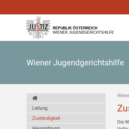
Zur
Zum
Zum
Hauptnavigation
Inhalt
Untermenü
[1]
[2]
[3]
REPUBLIK ÖSTERREICH
WIENER JUGENDGERICHTSHILFE
Wiener Jugendgerichtshilfe
Wiene
Zu
Leitung
Zuständigkeit
Die W
Hausordnung
Vollz