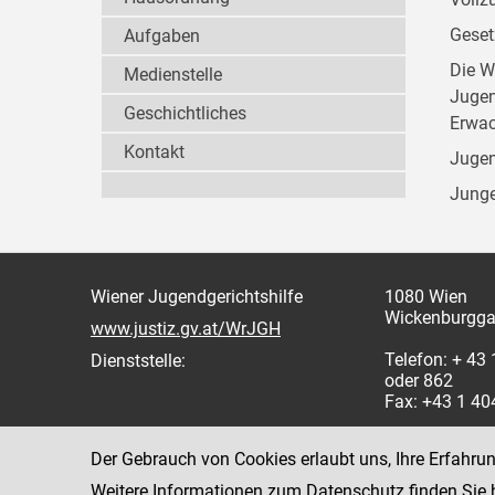
Geset
Aufgaben
Die W
Medienstelle
Jugen
Geschichtliches
Erwac
Kontakt
Jugen
Junge
Wiener Jugendgerichtshilfe
1080 Wien
Wickenburgga
www.justiz.gv.at/WrJGH
Telefon: + 43
Dienststelle:
oder 862
Fax: +43 1 4
Der Gebrauch von Cookies erlaubt uns, Ihre Erfahru
Weitere Informationen zum Datenschutz finden Sie