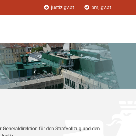
justiz.gv.at
bmj.gv.at
r Generaldirektion für den Strafvollzug und den
Justiz.