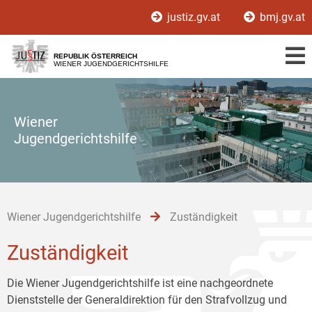
Zur
Zum
Zum
justiz.gv.at
bmj.gv.at
Hauptnavigation
Inhalt
Untermenü
[1]
[2]
[3]
REPUBLIK ÖSTERREICH
WIENER JUGENDGERICHTSHILFE
Wiener
Jugendgerichtshilfe
Wiener Jugendgerichtshilfe
Zuständigkeit
Zuständigkeit
Die Wiener Jugendgerichtshilfe ist eine nachgeordnete
Dienststelle der Generaldirektion für den Strafvollzug und