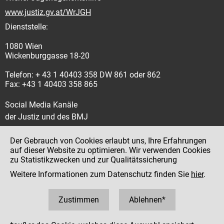
www.justiz.gv.at/WrJGH
Dienststelle:
1080 Wien
Wickenburggasse 18-20
Telefon: + 43 1 40403 358 DW 861 oder 862
Fax: +43 1 40403 358 865
Social Media Kanäle
der Justiz und des BMJ
Der Gebrauch von Cookies erlaubt uns, Ihre Erfahrungen
auf dieser Website zu optimieren. Wir verwenden Cookies
zu Statistikzwecken und zur Qualitätssicherung
Impressum
Weitere Informationen zum Datenschutz finden Sie
hier
.
Datenschutz
Barrierefreiheit
Zustimmen
Ablehnen*
Hinweisgeber:innenplattform (für Mitarbeiter:innen)