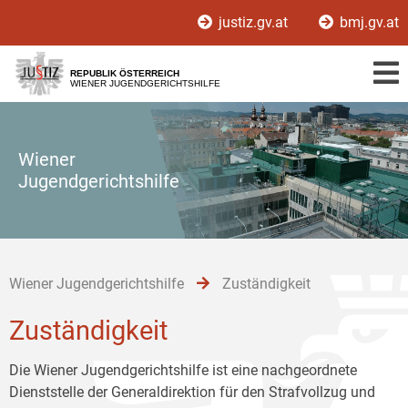
Zur
Zum
Zum
justiz.gv.at
bmj.gv.at
Hauptnavigation
Inhalt
Untermenü
[1]
[2]
[3]
REPUBLIK ÖSTERREICH
WIENER JUGENDGERICHTSHILFE
Wiener
Jugendgerichtshilfe
Wiener Jugendgerichtshilfe
Zuständigkeit
Zuständigkeit
Die Wiener Jugendgerichtshilfe ist eine nachgeordnete
Dienststelle der Generaldirektion für den Strafvollzug und