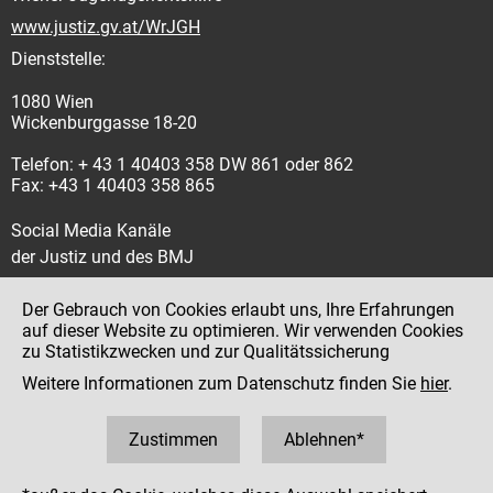
www.justiz.gv.at/WrJGH
Dienststelle:
1080 Wien
Wickenburggasse 18-20
Telefon: + 43 1 40403 358 DW 861 oder 862
Fax: +43 1 40403 358 865
Social Media Kanäle
der Justiz und des BMJ
Der Gebrauch von Cookies erlaubt uns, Ihre Erfahrungen
auf dieser Website zu optimieren. Wir verwenden Cookies
zu Statistikzwecken und zur Qualitätssicherung
Impressum
Weitere Informationen zum Datenschutz finden Sie
hier
.
Datenschutz
Barrierefreiheit
Zustimmen
Ablehnen*
Hinweisgeber:innenplattform (für Mitarbeiter:innen)