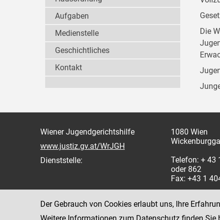
Geset
Aufgaben
Die W
Medienstelle
Jugen
Geschichtliches
Erwac
Kontakt
Jugen
Junge
Wiener Jugendgerichtshilfe
1080 Wien
Wickenburgga
www.justiz.gv.at/WrJGH
Telefon: + 43
Dienststelle:
oder 862
Fax: +43 1 4
Der Gebrauch von Cookies erlaubt uns, Ihre Erfahru
Weitere Informationen zum Datenschutz finden Sie