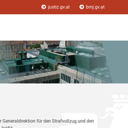
justiz.gv.at
bmj.gv.at
r Generaldirektion für den Strafvollzug und den
Justiz.