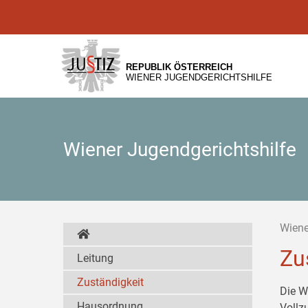
Zur
Zum
Zum
Hauptnavigation
Inhalt
Untermenü
[1]
[2]
[3]
REPUBLIK ÖSTERREICH
WIENER JUGENDGERICHTSHILFE
Wiener Jugendgerichtshilfe
Wiene
Zu
Leitung
Zuständigkeit
Die W
Hausordnung
Vollz