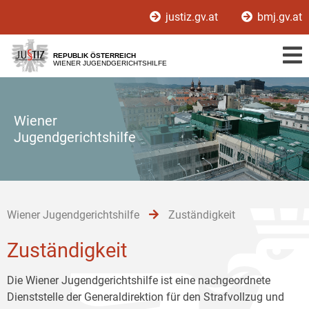
Zur
Zum
Zum
justiz.gv.at
bmj.gv.at
Hauptnavigation
Inhalt
Untermenü
[1]
[2]
[3]
REPUBLIK ÖSTERREICH
WIENER JUGENDGERICHTSHILFE
Wiener
Jugendgerichtshilfe
Wiener Jugendgerichtshilfe
Zuständigkeit
Zuständigkeit
Die Wiener Jugendgerichtshilfe ist eine nachgeordnete
Dienststelle der Generaldirektion für den Strafvollzug und