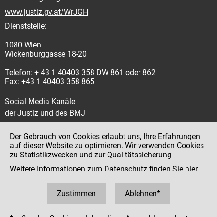
www.justiz.gv.at/WrJGH
Dienststelle:
1080 Wien
Wickenburggasse 18-20
Telefon: + 43 1 40403 358 DW 861 oder 862
Fax: +43 1 40403 358 865
Social Media Kanäle
der Justiz und des BMJ
Der Gebrauch von Cookies erlaubt uns, Ihre Erfahrungen
auf dieser Website zu optimieren. Wir verwenden Cookies
zu Statistikzwecken und zur Qualitätssicherung
Impressum
Weitere Informationen zum Datenschutz finden Sie
hier
.
Datenschutz
Barrierefreiheit
Zustimmen
Ablehnen*
Hinweisgeber:innenplattform (für Mitarbeiter:innen)