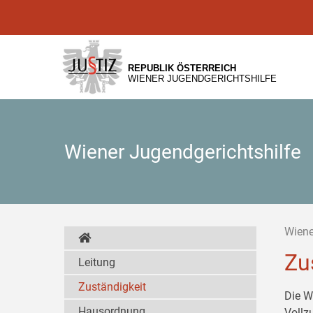
Zur
Zum
Zum
Hauptnavigation
Inhalt
Untermenü
[1]
[2]
[3]
REPUBLIK ÖSTERREICH
WIENER JUGENDGERICHTSHILFE
Wiener Jugendgerichtshilfe
Wiene
Zu
Leitung
Zuständigkeit
Die W
Hausordnung
Vollz