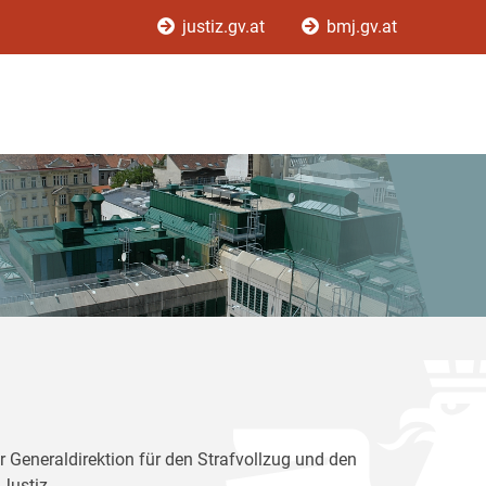
justiz.gv.at
bmj.gv.at
r Generaldirektion für den Strafvollzug und den
Justiz.