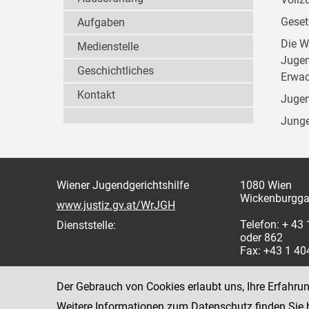
Geset
Aufgaben
Die W
Medienstelle
Jugen
Geschichtliches
Erwac
Kontakt
Jugen
Junge
Wiener Jugendgerichtshilfe
1080 Wien
Wickenburgga
www.justiz.gv.at/WrJGH
Telefon: + 43
Dienststelle:
oder 862
Fax: +43 1 4
Der Gebrauch von Cookies erlaubt uns, Ihre Erfahru
Weitere Informationen zum Datenschutz finden Sie