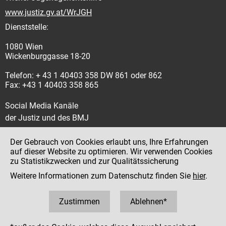
www.justiz.gv.at/WrJGH
Dienststelle:
1080 Wien
Wickenburggasse 18-20
Telefon: + 43 1 40403 358 DW 861 oder 862
Fax: +43 1 40403 358 865
Social Media Kanäle
der Justiz und des BMJ
Der Gebrauch von Cookies erlaubt uns, Ihre Erfahrungen
auf dieser Website zu optimieren. Wir verwenden Cookies
zu Statistikzwecken und zur Qualitätssicherung
Impressum
Weitere Informationen zum Datenschutz finden Sie
hier
.
Datenschutz
Barrierefreiheit
Zustimmen
Ablehnen*
Hinweisgeber:innenplattform (für Mitarbeiter:innen)