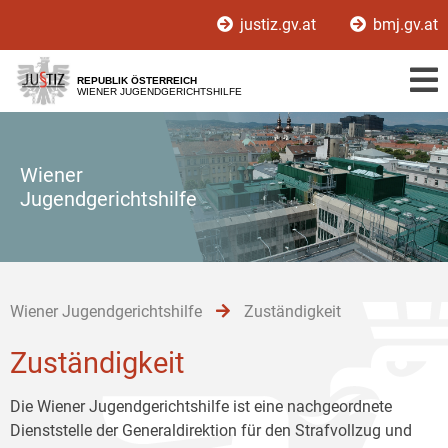
Zur
Zum
Zum
justiz.gv.at
bmj.gv.at
Hauptnavigation
Inhalt
Untermenü
[1]
[2]
[3]
REPUBLIK ÖSTERREICH
WIENER JUGENDGERICHTSHILFE
Wiener
Jugendgerichtshilfe
Wiener Jugendgerichtshilfe
Zuständigkeit
Zuständigkeit
Die Wiener Jugendgerichtshilfe ist eine nachgeordnete
Dienststelle der Generaldirektion für den Strafvollzug und