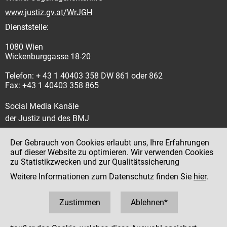
www.justiz.gv.at/WrJGH
Dienststelle:
1080 Wien
Wickenburggasse 18-20
Telefon: + 43 1 40403 358 DW 861 oder 862
Fax: +43 1 40403 358 865
Social Media Kanäle
der Justiz und des BMJ
Der Gebrauch von Cookies erlaubt uns, Ihre Erfahrungen
auf dieser Website zu optimieren. Wir verwenden Cookies
zu Statistikzwecken und zur Qualitätssicherung
Impressum
Weitere Informationen zum Datenschutz finden Sie
hier
.
Datenschutz
Barrierefreiheit
Zustimmen
Ablehnen*
Hinweisgeber:innenplattform (für Mitarbeiter:innen)