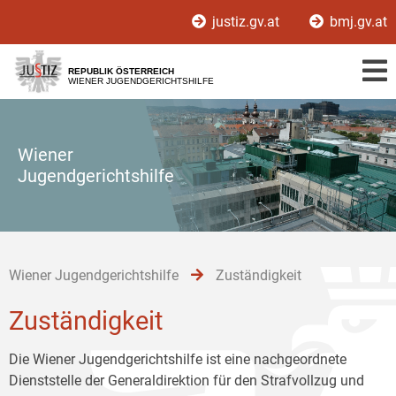
Zur
Zum
Zum
justiz.gv.at
bmj.gv.at
Hauptnavigation
Inhalt
Untermenü
[1]
[2]
[3]
REPUBLIK ÖSTERREICH
WIENER JUGENDGERICHTSHILFE
Wiener
Jugendgerichtshilfe
Wiener Jugendgerichtshilfe
Zuständigkeit
Zuständigkeit
Die Wiener Jugendgerichtshilfe ist eine nachgeordnete
Dienststelle der Generaldirektion für den Strafvollzug und