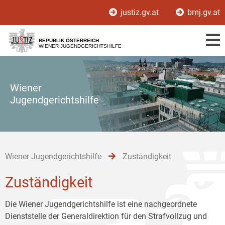
Zur
Zum
Zum
justiz.gv.at
bmj.gv.at
Hauptnavigation
Inhalt
Untermenü
[1]
[2]
[3]
REPUBLIK ÖSTERREICH
WIENER JUGENDGERICHTSHILFE
Wiener
Jugendgerichtshilfe
Wiener Jugendgerichtshilfe
Zuständigkeit
Zuständigkeit
Die Wiener Jugendgerichtshilfe ist eine nachgeordnete
Dienststelle der Generaldirektion für den Strafvollzug und