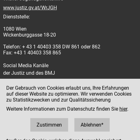
www.justiz.gv.at/WrJGH
Dienststelle:
1080 Wien
Wickenburggasse 18-20
Telefon: + 43 1 40403 358 DW 861 oder 862
Fax: +43 1 40403 358 865
Social Media Kanäle
der Justiz und des BMJ
Der Gebrauch von Cookies erlaubt uns, Ihre Erfahrungen
auf dieser Website zu optimieren. Wir verwenden Cookies
zu Statistikzwecken und zur Qualitätssicherung
Impressum
Weitere Informationen zum Datenschutz finden Sie
hier
.
Datenschutz
Barrierefreiheit
Zustimmen
Ablehnen*
Hinweisgeber:innenplattform (für Mitarbeiter:innen)