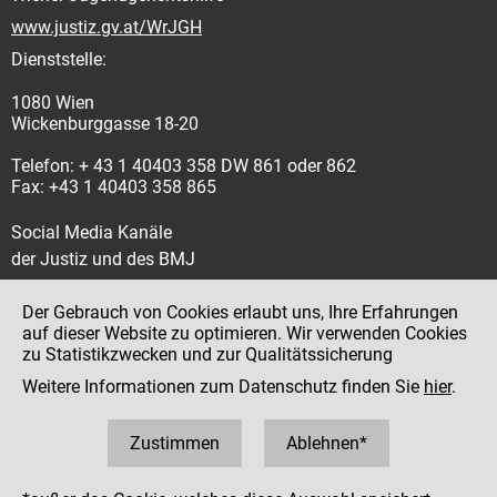
www.justiz.gv.at/WrJGH
Dienststelle:
1080 Wien
Wickenburggasse 18-20
Telefon: + 43 1 40403 358 DW 861 oder 862
Fax: +43 1 40403 358 865
Social Media Kanäle
der Justiz und des BMJ
Der Gebrauch von Cookies erlaubt uns, Ihre Erfahrungen
auf dieser Website zu optimieren. Wir verwenden Cookies
zu Statistikzwecken und zur Qualitätssicherung
Impressum
Weitere Informationen zum Datenschutz finden Sie
hier
.
Datenschutz
Barrierefreiheit
Zustimmen
Ablehnen*
Hinweisgeber:innenplattform (für Mitarbeiter:innen)