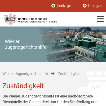
Zur
Zum
Zum
justiz.gv.at
bmj.gv.at
Hauptnavigation
Inhalt
Untermenü
[1]
[2]
[3]
REPUBLIK ÖSTERREICH
WIENER JUGENDGERICHTSHILFE
Wiener
Jugendgerichtshilfe
Wiener Jugendgerichtshilfe
Zuständigkeit
Zuständigkeit
Die Wiener Jugendgerichtshilfe ist eine nachgeordnete
Dienststelle der Generaldirektion für den Strafvollzug und