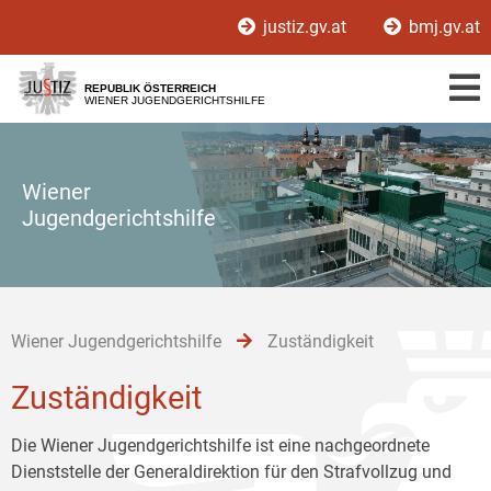
Zur
Zum
Zum
justiz.gv.at
bmj.gv.at
Hauptnavigation
Inhalt
Untermenü
[1]
[2]
[3]
REPUBLIK ÖSTERREICH
WIENER JUGENDGERICHTSHILFE
Wiener
Jugendgerichtshilfe
Wiener Jugendgerichtshilfe
Zuständigkeit
Zuständigkeit
Die Wiener Jugendgerichtshilfe ist eine nachgeordnete
Dienststelle der Generaldirektion für den Strafvollzug und