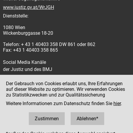
www.justiz.gv.at/WrJGH
Dienststelle:
1080 Wien
Wickenburggasse 18-20
Telefon: + 43 1 40403 358 DW 861 oder 862
Fax: +43 1 40403 358 865
Social Media Kanäle
der Justiz und des BMJ
Der Gebrauch von Cookies erlaubt uns, Ihre Erfahrungen
auf dieser Website zu optimieren. Wir verwenden Cookies
zu Statistikzwecken und zur Qualitätssicherung
Impressum
Weitere Informationen zum Datenschutz finden Sie
hier
.
Datenschutz
Barrierefreiheit
Zustimmen
Ablehnen*
Hinweisgeber:innenplattform (für Mitarbeiter:innen)