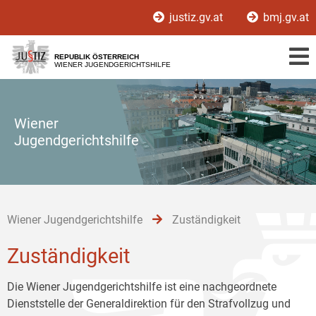
Zur
Zum
Zum
justiz.gv.at
bmj.gv.at
Hauptnavigation
Inhalt
Untermenü
[1]
[2]
[3]
REPUBLIK ÖSTERREICH
WIENER JUGENDGERICHTSHILFE
Wiener
Jugendgerichtshilfe
Wiener Jugendgerichtshilfe
Zuständigkeit
Zuständigkeit
Die Wiener Jugendgerichtshilfe ist eine nachgeordnete
Dienststelle der Generaldirektion für den Strafvollzug und