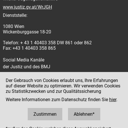
www.justiz.gv.at/WrJGH
Dienststelle:
1080 Wien
Wickenburggasse 18-20
Telefon: + 43 1 40403 358 DW 861 oder 862
Fax: +43 1 40403 358 865
Social Media Kanäle
der Justiz und des BMJ
Der Gebrauch von Cookies erlaubt uns, Ihre Erfahrungen
auf dieser Website zu optimieren. Wir verwenden Cookies
zu Statistikzwecken und zur Qualitätssicherung
Impressum
Weitere Informationen zum Datenschutz finden Sie
hier
.
Datenschutz
Barrierefreiheit
Zustimmen
Ablehnen*
Hinweisgeber:innenplattform (für Mitarbeiter:innen)