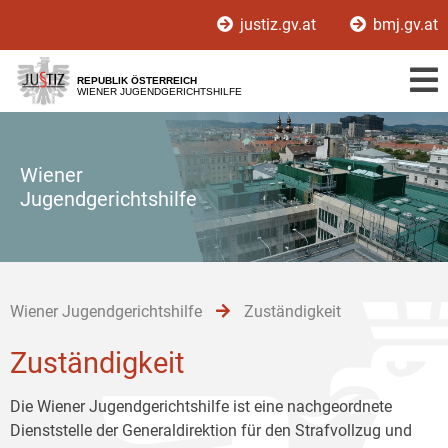
Zur
Zum
Zum
justiz.gv.at
bmj.gv.at
Hauptnavigation
Inhalt
Untermenü
[1]
[2]
[3]
REPUBLIK ÖSTERREICH
WIENER JUGENDGERICHTSHILFE
Wiener
Jugendgerichtshilfe
Wiener Jugendgerichtshilfe
Zuständigkeit
Zuständigkeit
Die Wiener Jugendgerichtshilfe ist eine nachgeordnete
Dienststelle der Generaldirektion für den Strafvollzug und