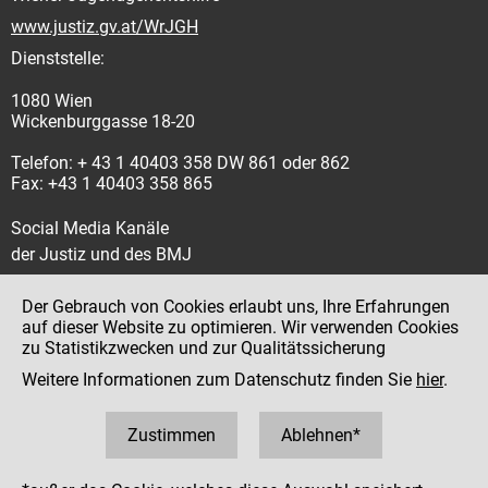
www.justiz.gv.at/WrJGH
Dienststelle:
1080 Wien
Wickenburggasse 18-20
Telefon: + 43 1 40403 358 DW 861 oder 862
Fax: +43 1 40403 358 865
Social Media Kanäle
der Justiz und des BMJ
Der Gebrauch von Cookies erlaubt uns, Ihre Erfahrungen
auf dieser Website zu optimieren. Wir verwenden Cookies
zu Statistikzwecken und zur Qualitätssicherung
Impressum
Weitere Informationen zum Datenschutz finden Sie
hier
.
Datenschutz
Barrierefreiheit
Zustimmen
Ablehnen*
Hinweisgeber:innenplattform (für Mitarbeiter:innen)