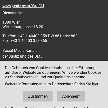
www.justiz.gv.at/WrJGH
Dienststelle:
1080 Wien
Wickenburggasse 18-20
Telefon: + 43 1 40403 358 DW 861 oder 862
Fax: +43 1 40403 358 865
Social Media Kanäle
der Justiz und des BMJ
Der Gebrauch von Cookies erlaubt uns, Ihre Erfahrungen
auf dieser Website zu optimieren. Wir verwenden Cookies
zu Statistikzwecken und zur Qualitätssicherung
Impressum
Weitere Informationen zum Datenschutz finden Sie
hier
.
Datenschutz
Barrierefreiheit
Zustimmen
Ablehnen*
Hinweisgeber:innenplattform (für Mitarbeiter:innen)