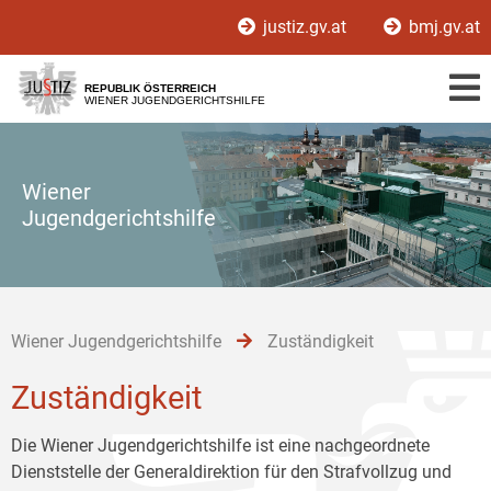
Zur
Zum
Zum
justiz.gv.at
bmj.gv.at
Hauptnavigation
Inhalt
Untermenü
[1]
[2]
[3]
REPUBLIK ÖSTERREICH
WIENER JUGENDGERICHTSHILFE
Wiener
Jugendgerichtshilfe
Wiener Jugendgerichtshilfe
Zuständigkeit
Zuständigkeit
Die Wiener Jugendgerichtshilfe ist eine nachgeordnete
Dienststelle der Generaldirektion für den Strafvollzug und