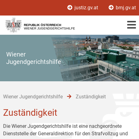
Zur
Zum
Zum
justiz.gv.at
bmj.gv.at
Hauptnavigation
Inhalt
Untermenü
[1]
[2]
[3]
REPUBLIK ÖSTERREICH
WIENER JUGENDGERICHTSHILFE
Wiener
Jugendgerichtshilfe
Wiener Jugendgerichtshilfe
Zuständigkeit
Zuständigkeit
Die Wiener Jugendgerichtshilfe ist eine nachgeordnete
Dienststelle der Generaldirektion für den Strafvollzug und