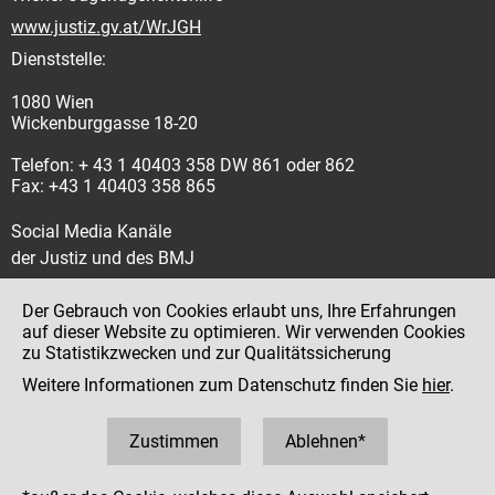
www.justiz.gv.at/WrJGH
Dienststelle:
1080 Wien
Wickenburggasse 18-20
Telefon: + 43 1 40403 358 DW 861 oder 862
Fax: +43 1 40403 358 865
Social Media Kanäle
der Justiz und des BMJ
Der Gebrauch von Cookies erlaubt uns, Ihre Erfahrungen
auf dieser Website zu optimieren. Wir verwenden Cookies
zu Statistikzwecken und zur Qualitätssicherung
Impressum
Weitere Informationen zum Datenschutz finden Sie
hier
.
Datenschutz
Barrierefreiheit
Zustimmen
Ablehnen*
Hinweisgeber:innenplattform (für Mitarbeiter:innen)