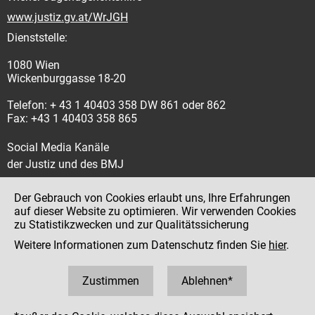
www.justiz.gv.at/WrJGH
Dienststelle:
1080 Wien
Wickenburggasse 18-20
Telefon: + 43 1 40403 358 DW 861 oder 862
Fax: +43 1 40403 358 865
Social Media Kanäle
der Justiz und des BMJ
Der Gebrauch von Cookies erlaubt uns, Ihre Erfahrungen
auf dieser Website zu optimieren. Wir verwenden Cookies
zu Statistikzwecken und zur Qualitätssicherung
Impressum
Weitere Informationen zum Datenschutz finden Sie
hier
.
Datenschutz
Barrierefreiheit
Zustimmen
Ablehnen*
Hinweisgeber:innenplattform (für Mitarbeiter:innen)