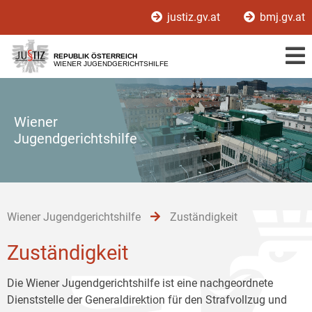
Zur
Zum
Zum
justiz.gv.at
bmj.gv.at
Hauptnavigation
Inhalt
Untermenü
[1]
[2]
[3]
REPUBLIK ÖSTERREICH
WIENER JUGENDGERICHTSHILFE
Wiener
Jugendgerichtshilfe
Wiener Jugendgerichtshilfe
Zuständigkeit
Zuständigkeit
Die Wiener Jugendgerichtshilfe ist eine nachgeordnete
Dienststelle der Generaldirektion für den Strafvollzug und