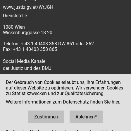
www.justiz.gv.at/WrJGH
Dienststelle:
1080 Wien
Wickenburggasse 18-20
Telefon: + 43 1 40403 358 DW 861 oder 862
Fax: +43 1 40403 358 865
Social Media Kanäle
der Justiz und des BMJ
Der Gebrauch von Cookies erlaubt uns, Ihre Erfahrungen
auf dieser Website zu optimieren. Wir verwenden Cookies
zu Statistikzwecken und zur Qualitätssicherung
Impressum
Weitere Informationen zum Datenschutz finden Sie
hier
.
Datenschutz
Barrierefreiheit
Zustimmen
Ablehnen*
Hinweisgeber:innenplattform (für Mitarbeiter:innen)