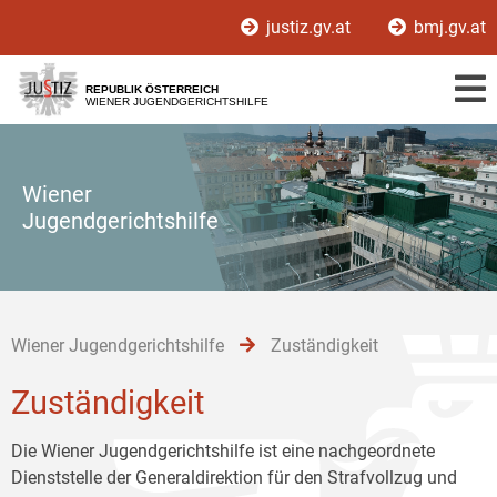
Zur
Zum
Zum
justiz.gv.at
bmj.gv.at
Hauptnavigation
Inhalt
Untermenü
[1]
[2]
[3]
REPUBLIK ÖSTERREICH
WIENER JUGENDGERICHTSHILFE
Wiener
Jugendgerichtshilfe
Wiener Jugendgerichtshilfe
Zuständigkeit
Zuständigkeit
Die Wiener Jugendgerichtshilfe ist eine nachgeordnete
Dienststelle der Generaldirektion für den Strafvollzug und