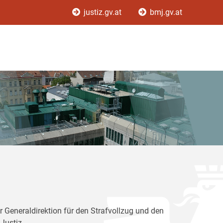
justiz.gv.at
bmj.gv.at
r Generaldirektion für den Strafvollzug und den
Justiz.