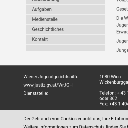
Geset
Aufgaben
Die W
Medienstelle
Jugen
Geschichtliches
Erwac
Kontakt
Jugen
Junge
Wiener Jugendgerichtshilfe
1080 Wien
Wickenburgga
www.justiz.gv.at/WrJGH
Telefon: + 43
Dienststelle:
oder 862
Fax: +43 1 4
Der Gebrauch von Cookies erlaubt uns, Ihre Erfahru
Weitere Informationen zum Datenschutz finden Sie