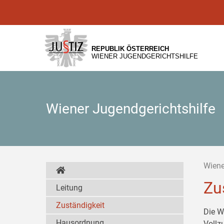
Zur
Zum
Zum
Hauptnavigation
Inhalt
Untermenü
[1]
[2]
[3]
REPUBLIK ÖSTERREICH
WIENER JUGENDGERICHTSHILFE
Wiener Jugendgerichtshilfe
Wiene
Zu
Leitung
Zuständigkeit
Die W
Hausordnung
Vollz