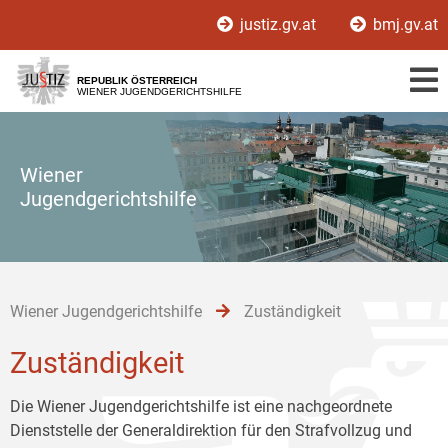
Zur
Zum
Zum
justiz.gv.at
bmj.gv.at
Hauptnavigation
Inhalt
Untermenü
[1]
[2]
[3]
REPUBLIK ÖSTERREICH
WIENER JUGENDGERICHTSHILFE
Wiener
Jugendgerichtshilfe
Wiener Jugendgerichtshilfe
Zuständigkeit
Zuständigkeit
Die Wiener Jugendgerichtshilfe ist eine nachgeordnete
Dienststelle der Generaldirektion für den Strafvollzug und