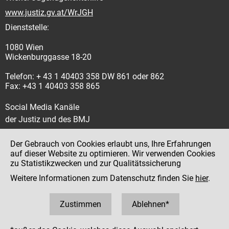
www.justiz.gv.at/WrJGH
Dienststelle:
1080 Wien
Wickenburggasse 18-20
Telefon: + 43 1 40403 358 DW 861 oder 862
Fax: +43 1 40403 358 865
Social Media Kanäle
der Justiz und des BMJ
Der Gebrauch von Cookies erlaubt uns, Ihre Erfahrungen
auf dieser Website zu optimieren. Wir verwenden Cookies
zu Statistikzwecken und zur Qualitätssicherung
Impressum
Weitere Informationen zum Datenschutz finden Sie
hier
.
Datenschutz
Barrierefreiheit
Zustimmen
Ablehnen*
Hinweisgeber:innenplattform (für Mitarbeiter:innen)