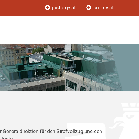
justiz.gv.at
bmj.gv.at
r Generaldirektion für den Strafvollzug und den
Justiz.