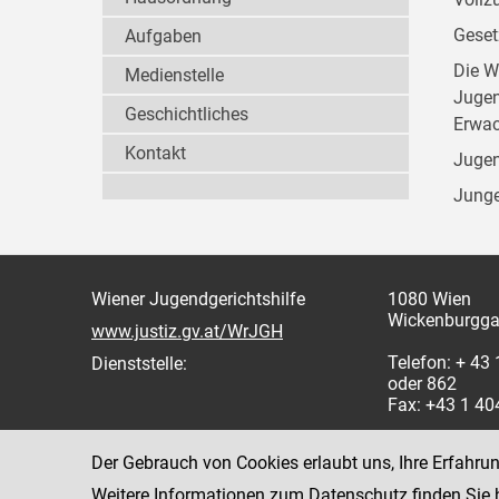
Geset
Aufgaben
Die W
Medienstelle
Jugen
Geschichtliches
Erwac
Kontakt
Jugen
Junge
Wiener Jugendgerichtshilfe
1080 Wien
Wickenburgga
www.justiz.gv.at/WrJGH
Telefon: + 43
Dienststelle:
oder 862
Fax: +43 1 4
Der Gebrauch von Cookies erlaubt uns, Ihre Erfahru
Weitere Informationen zum Datenschutz finden Sie