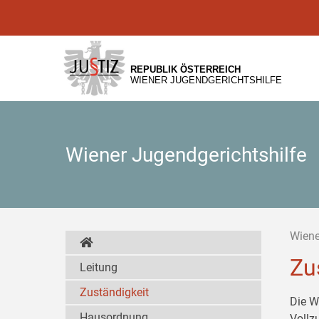
Zur
Zum
Zum
Hauptnavigation
Inhalt
Untermenü
[1]
[2]
[3]
REPUBLIK ÖSTERREICH
WIENER JUGENDGERICHTSHILFE
Wiener Jugendgerichtshilfe
Wiene
Zu
Leitung
Zuständigkeit
Die W
Hausordnung
Vollz