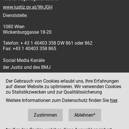
www.justiz.gv.at/WrJGH
Dienststelle:
1080 Wien
Wickenburggasse 18-20
Telefon: + 43 1 40403 358 DW 861 oder 862
Fax: +43 1 40403 358 865
Social Media Kanäle
der Justiz und des BMJ
Der Gebrauch von Cookies erlaubt uns, Ihre Erfahrungen
auf dieser Website zu optimieren. Wir verwenden Cookies
zu Statistikzwecken und zur Qualitätssicherung
Impressum
Weitere Informationen zum Datenschutz finden Sie
hier
.
Datenschutz
Barrierefreiheit
Zustimmen
Ablehnen*
Hinweisgeber:innenplattform (für Mitarbeiter:innen)