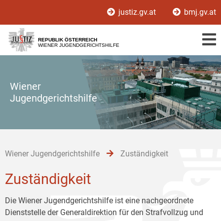
Zur
Zum
Zum
justiz.gv.at
bmj.gv.at
Hauptnavigation
Inhalt
Untermenü
[1]
[2]
[3]
REPUBLIK ÖSTERREICH
WIENER JUGENDGERICHTSHILFE
Wiener
Jugendgerichtshilfe
Wiener Jugendgerichtshilfe
Zuständigkeit
Zuständigkeit
Die Wiener Jugendgerichtshilfe ist eine nachgeordnete
Dienststelle der Generaldirektion für den Strafvollzug und