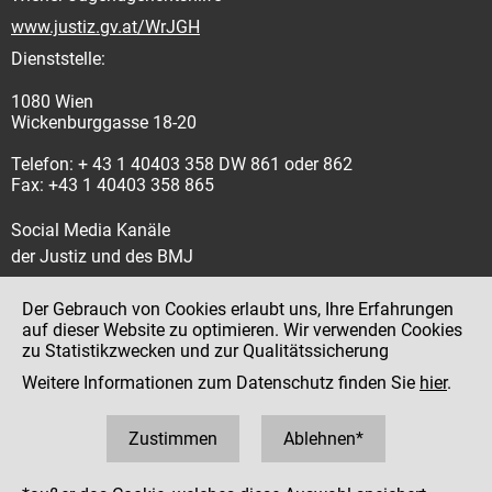
www.justiz.gv.at/WrJGH
Dienststelle:
1080 Wien
Wickenburggasse 18-20
Telefon: + 43 1 40403 358 DW 861 oder 862
Fax: +43 1 40403 358 865
Social Media Kanäle
der Justiz und des BMJ
Der Gebrauch von Cookies erlaubt uns, Ihre Erfahrungen
auf dieser Website zu optimieren. Wir verwenden Cookies
zu Statistikzwecken und zur Qualitätssicherung
Impressum
Weitere Informationen zum Datenschutz finden Sie
hier
.
Datenschutz
Barrierefreiheit
Zustimmen
Ablehnen*
Hinweisgeber:innenplattform (für Mitarbeiter:innen)