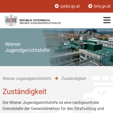
Zur
Zum
Zum
justiz.gv.at
bmj.gv.at
Hauptnavigation
Inhalt
Untermenü
[1]
[2]
[3]
REPUBLIK ÖSTERREICH
WIENER JUGENDGERICHTSHILFE
Wiener
Jugendgerichtshilfe
Wiener Jugendgerichtshilfe
Zuständigkeit
Zuständigkeit
Die Wiener Jugendgerichtshilfe ist eine nachgeordnete
Dienststelle der Generaldirektion für den Strafvollzug und