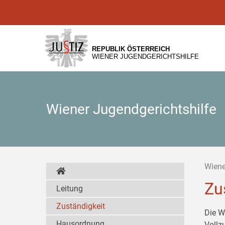
Zur
Zum
Zum
Hauptnavigation
Inhalt
Untermenü
[1]
[2]
[3]
REPUBLIK ÖSTERREICH
WIENER JUGENDGERICHTSHILFE
Wiener Jugendgerichtshilfe
Wiene
Zu
Leitung
Zuständigkeit
Die W
Hausordnung
Vollz