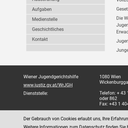
Geset
Aufgaben
Die W
Medienstelle
Jugen
Geschichtliches
Erwac
Kontakt
Jugen
Junge
Wiener Jugendgerichtshilfe
1080 Wien
Wickenburgga
www.justiz.gv.at/WrJGH
Telefon: + 43
Dienststelle:
oder 862
Fax: +43 1 4
Der Gebrauch von Cookies erlaubt uns, Ihre Erfahru
Weitere Informationen zum Datenschutz finden Sie