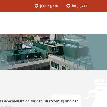
justiz.gv.at
bmj.gv.at
r Generaldirektion für den Strafvollzug und den
Justiz.