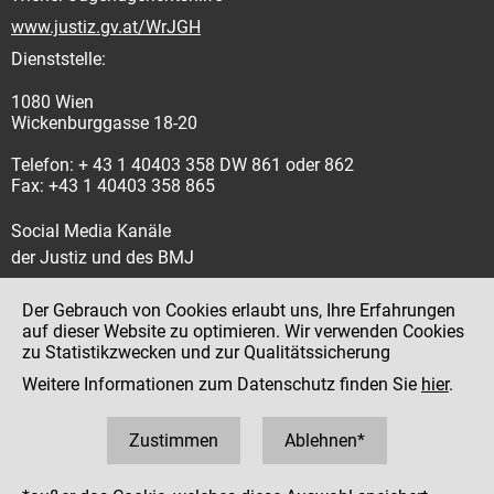
www.justiz.gv.at/WrJGH
Dienststelle:
1080 Wien
Wickenburggasse 18-20
Telefon: + 43 1 40403 358 DW 861 oder 862
Fax: +43 1 40403 358 865
Social Media Kanäle
der Justiz und des BMJ
Der Gebrauch von Cookies erlaubt uns, Ihre Erfahrungen
auf dieser Website zu optimieren. Wir verwenden Cookies
zu Statistikzwecken und zur Qualitätssicherung
Impressum
Weitere Informationen zum Datenschutz finden Sie
hier
.
Datenschutz
Barrierefreiheit
Zustimmen
Ablehnen*
Hinweisgeber:innenplattform (für Mitarbeiter:innen)