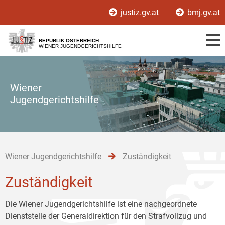
Zur
Zum
Zum
justiz.gv.at
bmj.gv.at
Hauptnavigation
Inhalt
Untermenü
[1]
[2]
[3]
REPUBLIK ÖSTERREICH
WIENER JUGENDGERICHTSHILFE
Wiener
Jugendgerichtshilfe
Wiener Jugendgerichtshilfe
Zuständigkeit
Zuständigkeit
Die Wiener Jugendgerichtshilfe ist eine nachgeordnete
Dienststelle der Generaldirektion für den Strafvollzug und