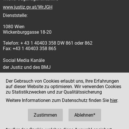
www.justiz.gv.at/WrJGH
Dienststelle:
1080 Wien
Wickenburggasse 18-20
Telefon: + 43 1 40403 358 DW 861 oder 862
Fax: +43 1 40403 358 865
Social Media Kanäle
der Justiz und des BMJ
Der Gebrauch von Cookies erlaubt uns, Ihre Erfahrungen
auf dieser Website zu optimieren. Wir verwenden Cookies
zu Statistikzwecken und zur Qualitätssicherung
Impressum
Weitere Informationen zum Datenschutz finden Sie
hier
.
Datenschutz
Barrierefreiheit
Zustimmen
Ablehnen*
Hinweisgeber:innenplattform (für Mitarbeiter:innen)