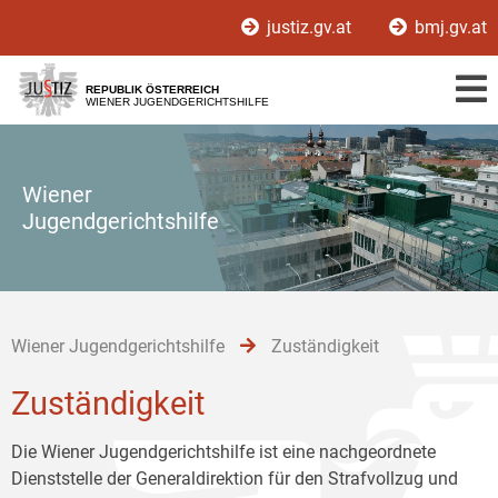
Zur
Zum
Zum
justiz.gv.at
bmj.gv.at
Hauptnavigation
Inhalt
Untermenü
[1]
[2]
[3]
REPUBLIK ÖSTERREICH
WIENER JUGENDGERICHTSHILFE
Wiener
Jugendgerichtshilfe
Wiener Jugendgerichtshilfe
Zuständigkeit
Zuständigkeit
Die Wiener Jugendgerichtshilfe ist eine nachgeordnete
Dienststelle der Generaldirektion für den Strafvollzug und