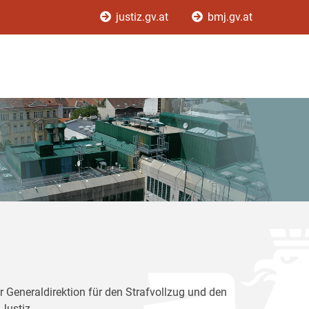
justiz.gv.at
bmj.gv.at
r Generaldirektion für den Strafvollzug und den
Justiz.