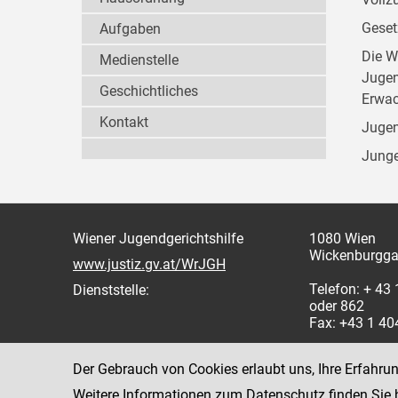
Geset
Aufgaben
Die W
Medienstelle
Jugen
Geschichtliches
Erwac
Kontakt
Jugen
Junge
Wiener Jugendgerichtshilfe
1080 Wien
Wickenburgga
www.justiz.gv.at/WrJGH
Telefon: + 43
Dienststelle:
oder 862
Fax: +43 1 4
Der Gebrauch von Cookies erlaubt uns, Ihre Erfahru
Weitere Informationen zum Datenschutz finden Sie