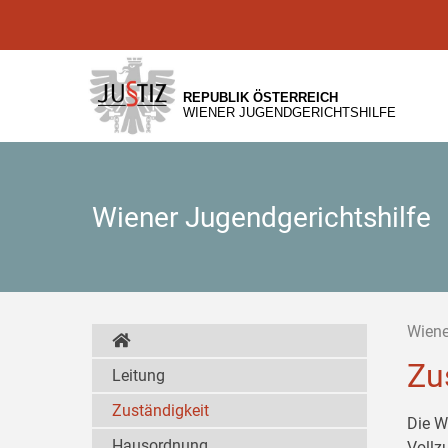
Zur
Zum
Zum
Hauptnavigation
Inhalt
Untermenü
[1]
[2]
[3]
REPUBLIK ÖSTERREICH
WIENER JUGENDGERICHTSHILFE
Wiener Jugendgerichtshilfe
Wiene
Zu
Leitung
Zuständigkeit
Die W
Hausordnung
Vollz